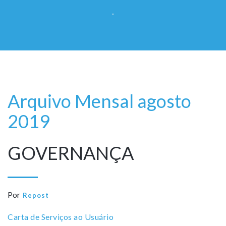
.
Arquivo Mensal agosto
2019
GOVERNANÇA
Por
Repost
Carta de Serviços ao Usuário