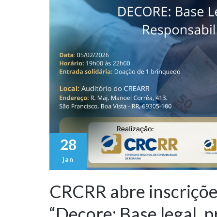
28
jan
CRCRR abre inscriçõe
“Decore: Base legal, 