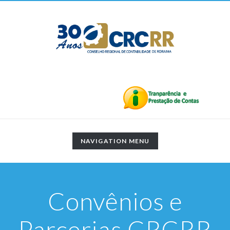
TOGGLE
NAVIGATION MENU
NAVIGATION
Convênios e
Parcerias CRCRR