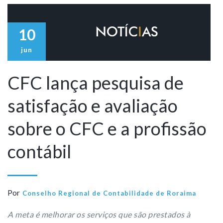
10
jun
CFC lança pesquisa de
satisfação e avaliação
sobre o CFC e a profissão
contábil
Por
Conselho Regional de Contabilidade de Roraima
A meta é melhorar os serviços que são prestados à