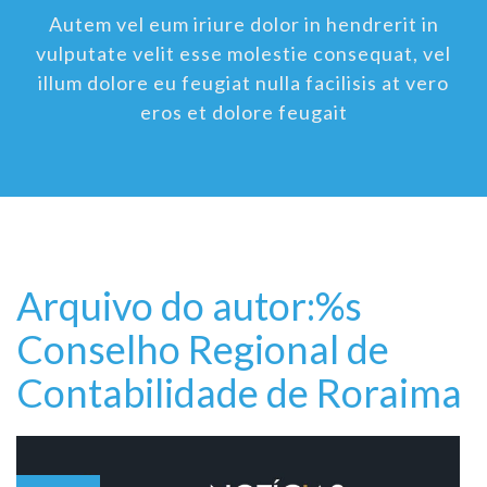
Autem vel eum iriure dolor in hendrerit in
vulputate velit esse molestie consequat, vel
illum dolore eu feugiat nulla facilisis at vero
eros et dolore feugait
Arquivo do autor:%s
Conselho Regional de
Contabilidade de Roraima